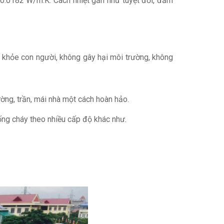
 0.0182 W/m.K. Cách nhiệt gần như tuyệt đối, đảm
 khỏe con người, không gây hại môi trường, không
ường, trần, mái nhà một cách hoàn hảo.
hống cháy theo nhiều cấp độ khác như.