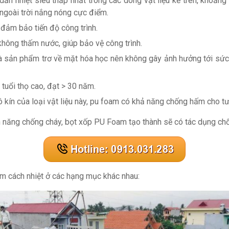
n nhiệt siêu thấp nhất trong các dòng vật liệu kể trên, khoảng
ngoài trời nắng nóng cực điểm.
 đảm bảo tiến độ công trình.
hông thấm nước, giúp bảo vệ công trình.
à sản phẩm trơ về mặt hóa học nên không gây ảnh hưởng tới sức
tuổi thọ cao, đạt > 30 năm.
ô kín của loại vật liệu này, pu foam có khả năng chống hấm cho t
ính năng chống cháy, bọt xốp PU Foam tạo thành sẽ có tác dụng c
m cách nhiệt ở các hạng mục khác nhau: