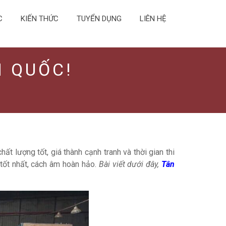
C
KIẾN THỨC
TUYỂN DỤNG
LIÊN HỆ
N QUỐC!
 lượng tốt, giá thành cạnh tranh và thời gian thi
 tốt nhất, cách âm hoàn hảo.
Bài viết dưới đây,
Tân