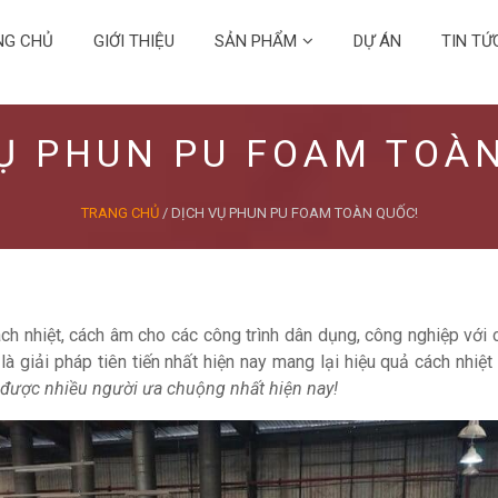
NG CHỦ
GIỚI THIỆU
SẢN PHẨM
DỰ ÁN
TIN TỨ
Ụ PHUN PU FOAM TOÀ
TRANG CHỦ
/
DỊCH VỤ PHUN PU FOAM TOÀN QUỐC!
nhiệt, cách âm cho các công trình dân dụng, công nghiệp với chất
giải pháp tiên tiến nhất hiện nay mang lại hiệu quả cách nhiệt
 được nhiều người ưa chuộng nhất hiện nay!